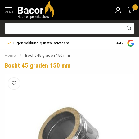
0
MENU
Eigen vakkundig installatieteam
Bezorging i
4.4
/5
Home
/
Bocht 45 graden 150 mm
Bocht 45 graden 150 mm