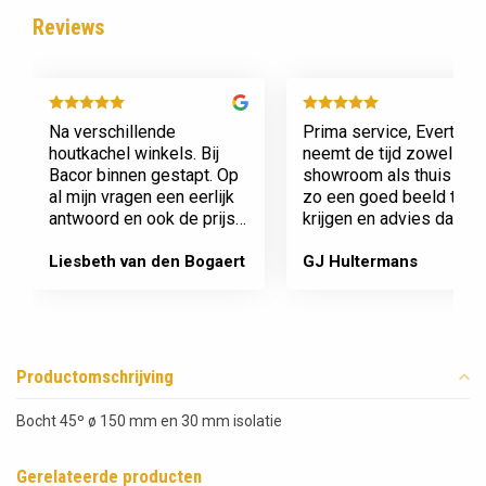
Reviews
Na verschillende
Prima service, Evert
houtkachel winkels. Bij
neemt de tijd zowel in zi
Bacor binnen gestapt. Op
showroom als thuis om
al mijn vragen een eerlijk
zo een goed beeld te
antwoord en ook de prijs
krijgen en advies daaro
en service is super.
af te stemmen voor onz
Afspraak is afspraak geen
nieuwe kachel. Komt
Liesbeth van den Bogaert
GJ Hultermans
gedoe achteraf
afspraken na en werkt
Dank jullie wel! Bacor
netjes.
Productomschrijving
Bocht 45º ø 150 mm en 30 mm isolatie
Gerelateerde producten