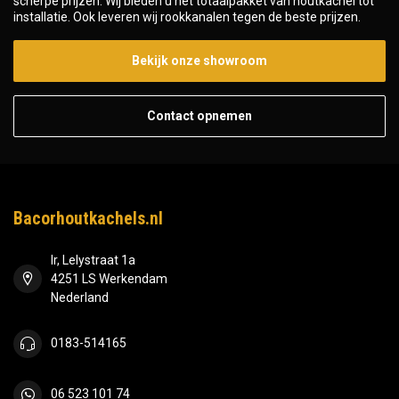
scherpe prijzen. Wij bieden u het totaalpakket van houtkachel tot
installatie. Ook leveren wij rookkanalen tegen de beste prijzen.
Bekijk onze showroom
Contact opnemen
Bacorhoutkachels.nl
Ir, Lelystraat 1a
4251 LS Werkendam
Nederland
0183-514165
06 523 101 74