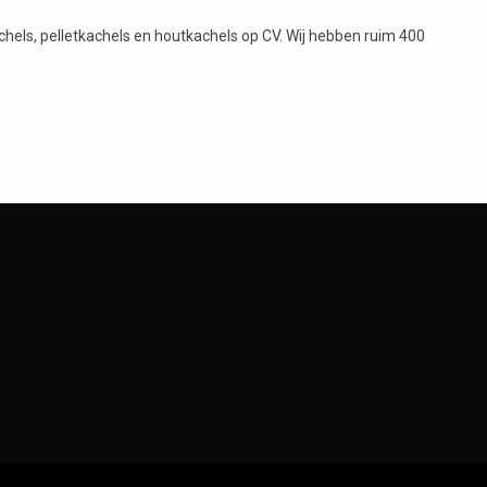
achels, pelletkachels en houtkachels op CV. Wij hebben ruim 400