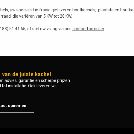
els, uw specialist in fraaie gietijzeren houtkachels, plaatstalen houtk
rraad, die variëren van 5 KW tot 28 KW.
0183) 51 41 65, of stel uw vraag via ons
contactformulier
 van de juiste kachel
n advies, garantie en scherpe prijzen.
tot installatie. Ook leveren wij
tact opnemen