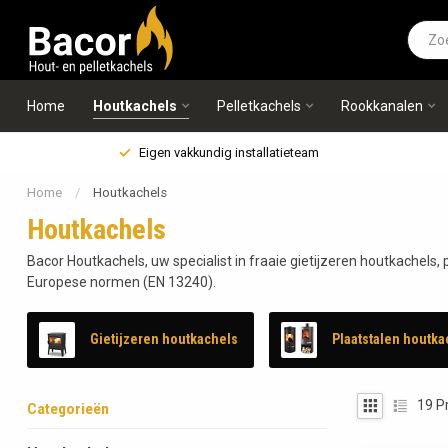
Home
Houtkachels
Pelletkachels
Rookkanalen
Eigen vakkundig installatieteam
Home
/
Houtkachels
Houtkachels
Bacor Houtkachels, uw specialist in fraaie gietijzeren houtkachels,
Europese normen (EN 13240).
Gietijzeren houtkachels
Plaatstalen houtka
19
P
Categorieën