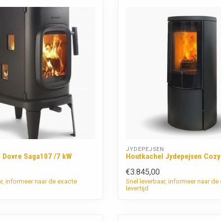
JYDEPEJSEN
 Dovre Saga107 /7 kW
Houtkachel Jydepejsen Coz
€3.845,00
ar, informeer naar de exacte
Snel leverbaar, informeer naar de
levertijd