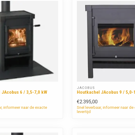
JACOBUS
 JAcobus 6 / 3,5-7,0 kW
Houtkachel JAcobus 9 / 5,0-
€2.395,00
ar, informeer naar de exacte
Snel leverbaar, informeer naar de
levertijd