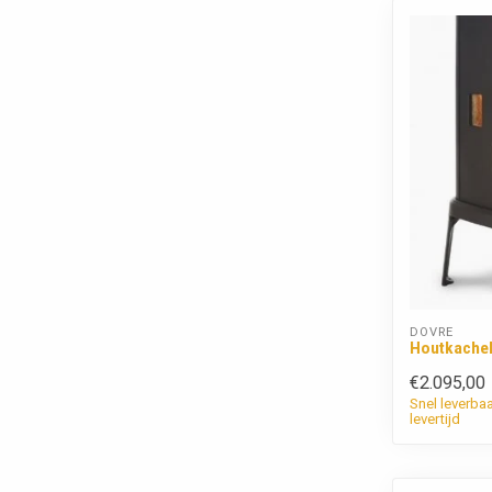
DOVRE
Houtkachel
€2.095,00
Snel leverba
levertijd