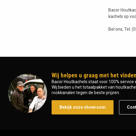
Bacor Houtkach
kachels op voo
Bel ons, Tel: (
Wij helpen u graag met het vinden
Bacor Houtkachels staat voor 100% service e
Wij bieden u het totaalpakket van houtkachel 
rookkanalen tegen de beste prijzen.
Bekijk onze showroom
Con