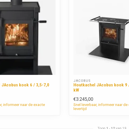
JACOBUS
 JAcobus kook 6 / 3,5-7,0
Houtkachel JAcobus kook 9 /
kW
€3.245,00
ar, informeer naar de exacte
Snel leverbaar, informeer naar de
levertijd
Toon
1
-
12
van 19