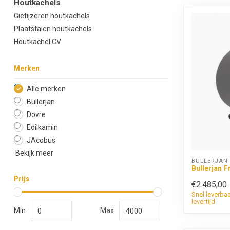
Houtkachels
Gietijzeren houtkachels
Plaatstalen houtkachels
Houtkachel CV
Merken
Alle merken
Bullerjan
Dovre
Edilkamin
JAcobus
Bekijk meer
BULLERJAN
Bullerjan F
Prijs
€2.485,00
Snel leverba
levertijd
Min
Max