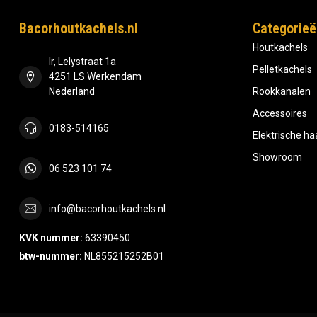
Bacorhoutkachels.nl
Categorieë
Houtkachels
Ir, Lelystraat 1a
Pelletkachels
4251 LS Werkendam
Nederland
Rookkanalen
Accessoires
0183-514165
Elektrische h
Showroom
06 523 101 74
info@bacorhoutkachels.nl
KVK nummer:
63390450
btw-nummer:
NL855215252B01