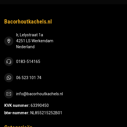
Bacorhoutkachels.nl
Ir, Lelystraat 1a
4251 LS Werkendam
Nederland
0183-514165
06 523 101 74
info@bacorhoutkachels.nl
KVK nummer:
63390450
btw-nummer:
NL855215252B01