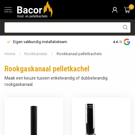
0
MENU
Eigen vakkundig installatieteam
Bezorging i
4.4
/5
Home
/
Rookkanalen
/
Rookkanaal pelletkachels
Rookgaskanaal pelletkachel
Maak een keuze tussen enkelwandig of dubbelwandig
rookgaskanaal: