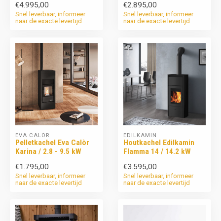
€4.995,00
€2.895,00
Snel leverbaar, informeer
Snel leverbaar, informeer
naar de exacte levertijd
naar de exacte levertijd
EVA CALÒR
EDILKAMIN
Pelletkachel Eva Calòr
Houtkachel Edilkamin
Karina / 2.8 - 9.5 kW
Flamma 14 / 14.2 kW
€1.795,00
€3.595,00
Snel leverbaar, informeer
Snel leverbaar, informeer
naar de exacte levertijd
naar de exacte levertijd