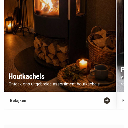
Pe
Houtkachels
All
Ontdek ons uitgebreide assortiment houtkachels
ren
Bekijken
Pe