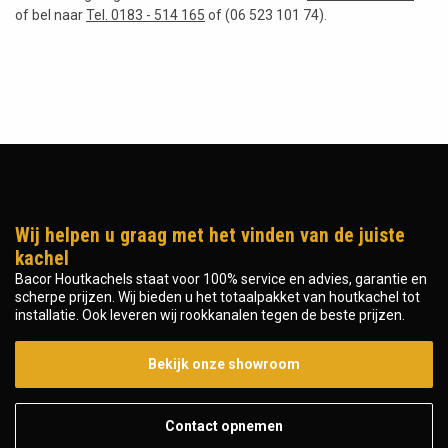
of bel naar
Tel. 0183 - 514 165
of (06 523 101 74).
Wij helpen u graag met het vinden van de juiste
kachel
Bacor Houtkachels staat voor 100% service en advies, garantie en
scherpe prijzen. Wij bieden u het totaalpakket van houtkachel tot
installatie. Ook leveren wij rookkanalen tegen de beste prijzen.
Bekijk onze showroom
Contact opnemen