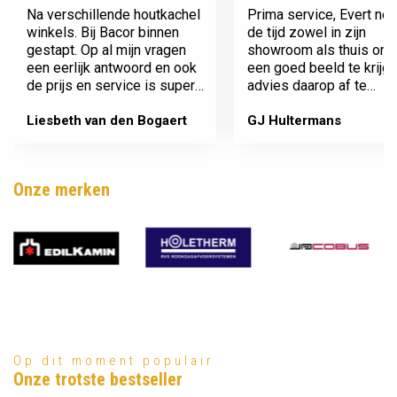
Na verschillende houtkachel
Prima service, Evert ne
winkels. Bij Bacor binnen
de tijd zowel in zijn
gestapt. Op al mijn vragen
showroom als thuis om
een eerlijk antwoord en ook
een goed beeld te krijg
de prijs en service is super.
advies daarop af te
Afspraak is afspraak geen
stemmen voor onze ni
gedoe achteraf
kachel. Komt afspraken 
Liesbeth van den Bogaert
GJ Hultermans
Dank jullie wel! Bacor
en werkt netjes.
Onze merken
Op dit moment populair
Onze trotste bestseller