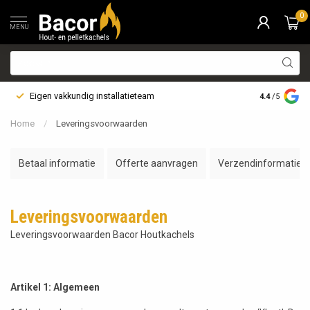
0
MENU
Eigen vakkundig installatieteam
Bezorging i
4.4
/5
Home
/
Leveringsvoorwaarden
Betaal informatie
Offerte aanvragen
Verzendinformatie
Leveringsvoorwaarden
Leveringsvoorwaarden Bacor Houtkachels
Artikel 1: Algemeen