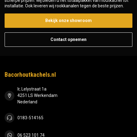
scherpe prijzen. Wij bieden u het totaalpakket van houtkachel tot
installatie. Ook leveren wij rookkanalen tegen de beste prijzen.
Bekijk onze showroom
Contact opnemen
Bacorhoutkachels.nl
Ir, Lelystraat 1a
4251 LS Werkendam
Nederland
0183-514165
06 523 101 74