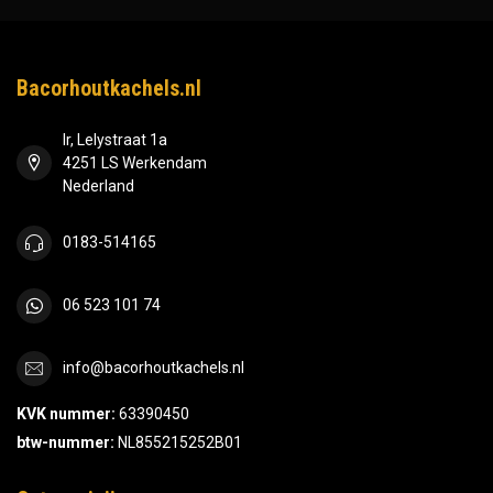
Bacorhoutkachels.nl
Ir, Lelystraat 1a
4251 LS Werkendam
Nederland
0183-514165
06 523 101 74
info@bacorhoutkachels.nl
KVK nummer:
63390450
btw-nummer:
NL855215252B01