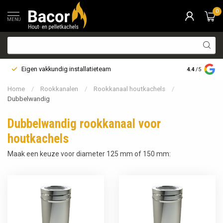
0
MENU
Eigen vakkundig installatieteam
Bezorging i
4.4
/5
Home
/
Rookkanalen
/
Rookkanaal houtkachels
/
Dubbelwandig
Dubbelwandig rookkanaal voor
houtkachels
Maak een keuze voor diameter 125 mm of 150 mm: