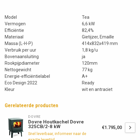
Model
Tea
Vermogen
6,6 kW
Efficiëntie
82,4%
Materiaal
Gietijzer, Emaille
Massa (L-H-P)
414x832x419 mm
Verbruik per uur
1,8 kg/u
Bovenaansluiting
ja
Rookpijpdiameter
120mm
Nettogewicht
77 kg
Energie-efficiëntielabel
A+
Eco Design 2022
Ready
Kleur
wit en antraciet
Gerelateerde producten
DOVRE
Dovre Houtkachel Dovre
325CB/2-8 kW
€1.795,00
Snel leverbaar, informeer naar de
exacte levertijd