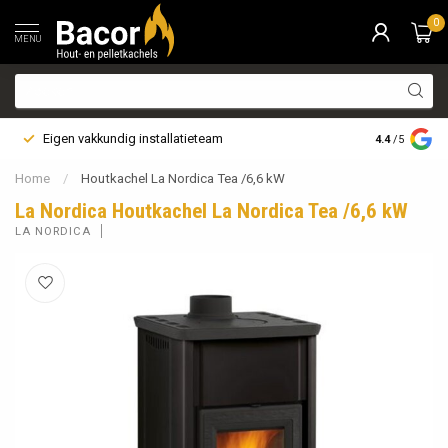
0
MENU
Eigen vakkundig installatieteam
Bezorging i
4.4
/5
Home
/
Houtkachel La Nordica Tea /6,6 kW
La Nordica Houtkachel La Nordica Tea /6,6 kW
LA NORDICA