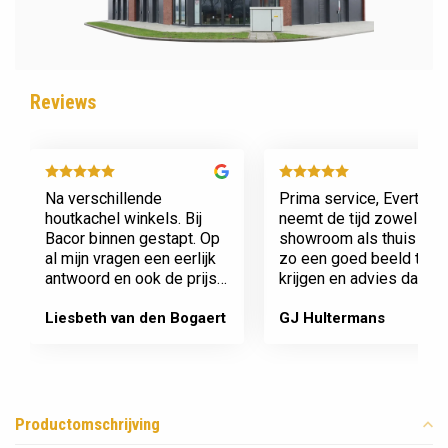
Reviews
Na verschillende
Prima service, Evert
houtkachel winkels. Bij
neemt de tijd zowel in zi
Bacor binnen gestapt. Op
showroom als thuis om
al mijn vragen een eerlijk
zo een goed beeld te
antwoord en ook de prijs
krijgen en advies daaro
en service is super.
af te stemmen voor onz
Afspraak is afspraak geen
nieuwe kachel. Komt
Liesbeth van den Bogaert
GJ Hultermans
gedoe achteraf
afspraken na en werkt
Dank jullie wel! Bacor
netjes.
Productomschrijving