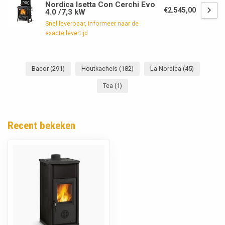
Nordica Isetta Con Cerchi Evo
€2.545,00
4.0 /7,3 kW
Snel leverbaar, informeer naar de
exacte levertijd
Bacor
(291)
Houtkachels
(182)
La Nordica
(45)
Tea
(1)
Recent bekeken