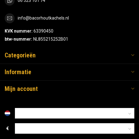
06 523 101 74
info@bacorhoutkachels.nl
KVK nummer:
63390450
btw-nummer:
NL855215252B01
Categorieën
Informatie
Mijn account
€