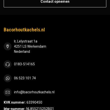
Contact opnemen
Bacorhoutkachels.nl
Ir, Lelystraat 1a
4251 LS Werkendam
Nederland
0183-514165
06 523 101 74
info@bacorhoutkachels.nl
KVK nummer:
63390450
btw-nummer:
NL855215252B01