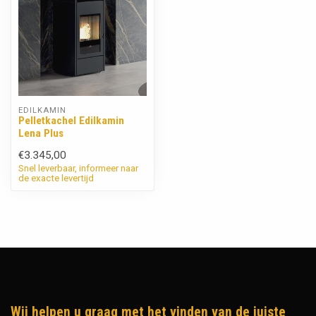
EDILKAMIN
Pelletkachel Edilkamin
Lena Plus
€3.345,00
Snel leverbaar, informeer naar
de exacte levertijd
Wij helpen u graag met het vinden van de juiste