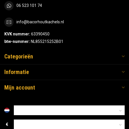
06 523 101 74
info@bacorhoutkachels.nl
KVK nummer:
63390450
btw-nummer:
NL855215252B01
Categorieën
Informatie
Mijn account
€