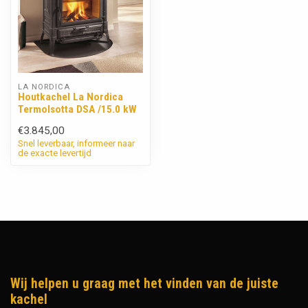
LA NORDICA
Houtkachel La Nordica
TermoIsotta DSA /15.0 kW
€3.845,00
Snel leverbaar, informeer naar
de exacte levertijd
Wij helpen u graag met het vinden van de juiste
kachel