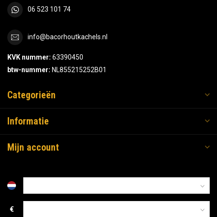
06 523 101 74
info@bacorhoutkachels.nl
KVK nummer:
63390450
btw-nummer:
NL855215252B01
Categorieën
Informatie
Mijn account
€