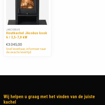
JACOBUS
Houtkachel JAcobus kook
6 / 3,5-7,0 kW
€3.045,00
Snel leverbaar, informeer naar
de exacte levertijd
Wij helpen u graag met het vinden van de juiste
kachel