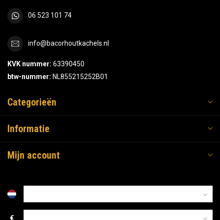
06 523 101 74
info@bacorhoutkachels.nl
KVK nummer:
63390450
btw-nummer:
NL855215252B01
Categorieën
Informatie
Mijn account
€