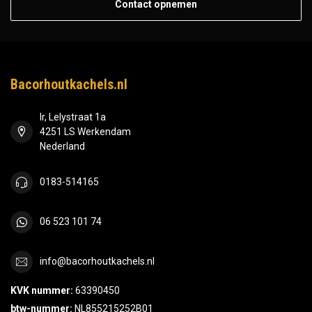
Contact opnemen
Bacorhoutkachels.nl
Ir, Lelystraat 1a
4251 LS Werkendam
Nederland
0183-514165
06 523 101 74
info@bacorhoutkachels.nl
KVK nummer:
63390450
btw-nummer:
NL855215252B01