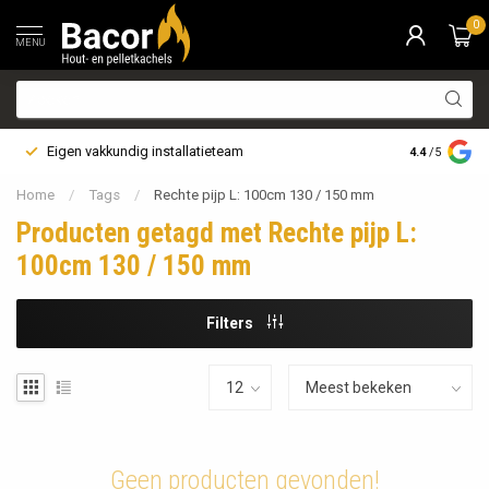
0
MENU
Eigen vakkundig installatieteam
Bezorging i
4.4
/5
Home
/
Tags
/
Rechte pijp L: 100cm 130 / 150 mm
Producten getagd met Rechte pijp L:
100cm 130 / 150 mm
Filters
Geen producten gevonden!