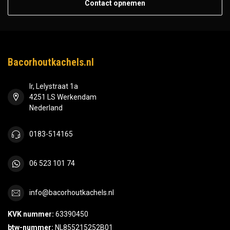
Contact opnemen
Bacorhoutkachels.nl
Ir, Lelystraat 1a
4251 LS Werkendam
Nederland
0183-514165
06 523 101 74
info@bacorhoutkachels.nl
KVK nummer:
63390450
btw-nummer:
NL855215252B01