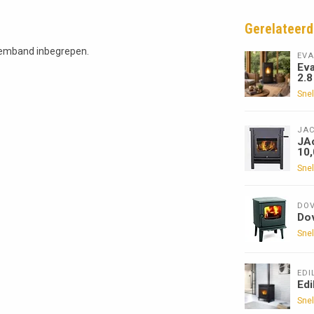
Gerelateerd
lemband inbegrepen.
EVA
Eva
2.8
Snel
JA
JAc
10
Snel
DOV
Do
Snel
EDI
Edi
Snel