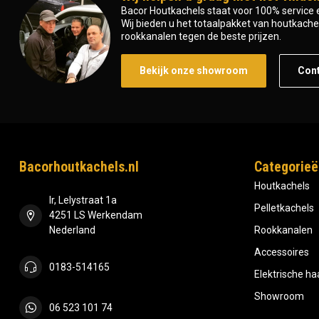
Bacor Houtkachels staat voor 100% service e
Wij bieden u het totaalpakket van houtkachel 
rookkanalen tegen de beste prijzen.
Bekijk onze showroom
Con
Bacorhoutkachels.nl
Categorieë
Houtkachels
Ir, Lelystraat 1a
Pelletkachels
4251 LS Werkendam
Nederland
Rookkanalen
Accessoires
0183-514165
Elektrische h
Showroom
06 523 101 74