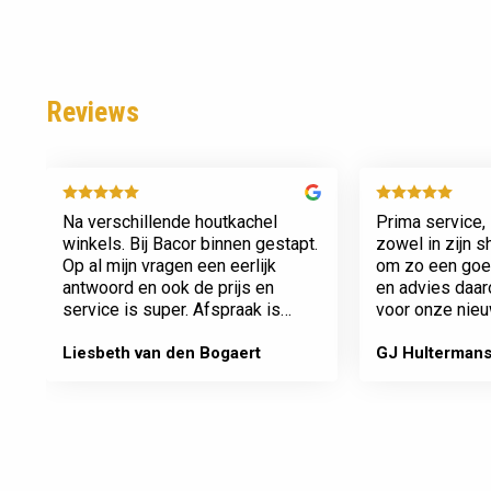
Reviews
Na verschillende houtkachel
Prima service, 
winkels. Bij Bacor binnen gestapt.
zowel in zijn 
Op al mijn vragen een eerlijk
om zo een goed
antwoord en ook de prijs en
en advies daa
service is super. Afspraak is
voor onze nieu
afspraak geen gedoe achteraf
afspraken na e
Dank jullie wel! Bacor
Liesbeth van den Bogaert
GJ Hulterman