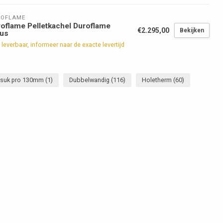
ROFLAME
oflame Pelletkachel Duroflame
€2.295,00
Bekijken
nus
 leverbaar, informeer naar de exacte levertijd
tsuk pro 130mm
(1)
Dubbelwandig
(116)
Holetherm
(60)