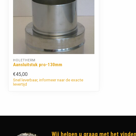
HOLETHERM
Aansluitstuk pro-130mm
€45,00
Snel leverbaar, informeer naar de exacte
levertijd
Wij helpen u graag met het vinden