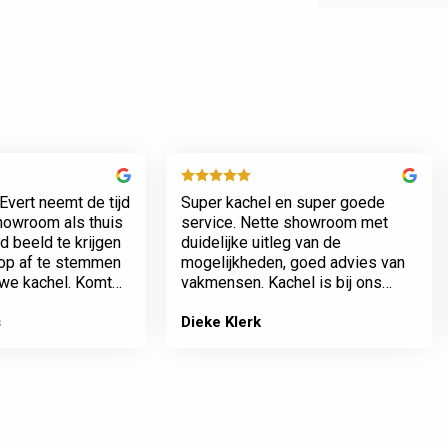
Evert neemt de tijd
Super kachel en super goede
showroom als thuis
service. Nette showroom met
 beeld te krijgen
duidelijke uitleg van de
rop af te stemmen
mogelijkheden, goed advies van
we kachel. Komt
vakmensen. Kachel is bij ons
n werkt netjes.
geplaatst incl het plaatsen van
het rookkanaal. Plaatsing en
s
Dieke Klerk
afwerking van kamer tot dak erg
…