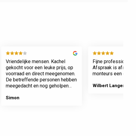
Vriendelijke mensen. Kachel
Fijne professionele 
gekocht voor een leuke prijs, op
Afspraak is afspraa
voorraad en direct meegenomen.
monteurs een echte 
De betreffende personen hebben
meegedacht en nog geholpen
Wilbert Langenberg
met inladen.
Simon