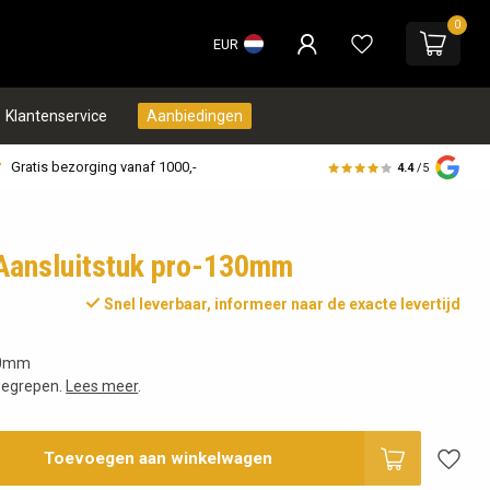
0
EUR
Klantenservice
Aanbiedingen
Gratis bezorging vanaf 1000,-
4.4
/5
Aansluitstuk pro-130mm
Snel leverbaar, informeer naar de exacte levertijd
30mm
begrepen.
Lees meer
.
Toevoegen aan winkelwagen