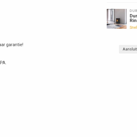
DU
Dur
Ri
Snel
ar garantie!
Aanslui
MPA.