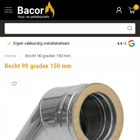
0
MENU
Eigen vakkundig installatieteam
Bezorging i
4.4
/5
Home
/
Bocht 90 graden 150 mm
Bocht 90 graden 150 mm