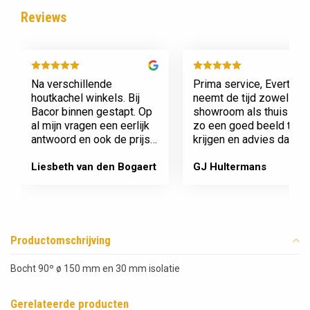
Reviews
Na verschillende
Prima service, Evert
houtkachel winkels. Bij
neemt de tijd zowel in zi
Bacor binnen gestapt. Op
showroom als thuis om
al mijn vragen een eerlijk
zo een goed beeld te
antwoord en ook de prijs
krijgen en advies daaro
en service is super.
af te stemmen voor onz
Afspraak is afspraak geen
nieuwe kachel. Komt
Liesbeth van den Bogaert
GJ Hultermans
gedoe achteraf
afspraken na en werkt
Dank jullie wel! Bacor
netjes.
Productomschrijving
Bocht 90º ø 150 mm en 30 mm isolatie
Gerelateerde producten