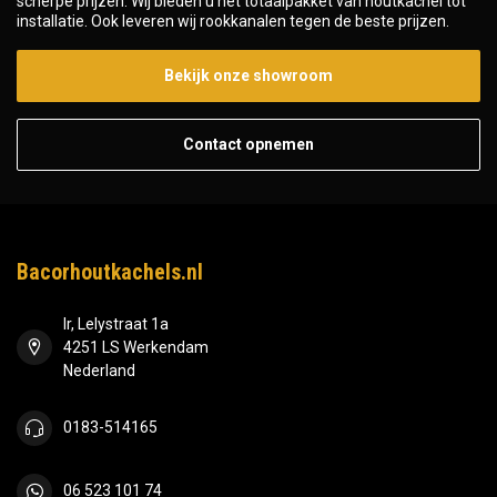
scherpe prijzen. Wij bieden u het totaalpakket van houtkachel tot
installatie. Ook leveren wij rookkanalen tegen de beste prijzen.
Bekijk onze showroom
Contact opnemen
Bacorhoutkachels.nl
Ir, Lelystraat 1a
4251 LS Werkendam
Nederland
0183-514165
06 523 101 74