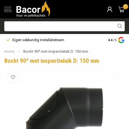
0
MENU
Eigen vakkundig installatieteam
Bezorging i
4.4
/5
Home
/
Bocht 90º met inspectieluik D: 150 mm
Bocht 90º met inspectieluik D: 150 mm