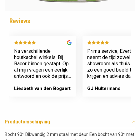
Reviews
Na verschillende
Prima service, Evert
houtkachel winkels. Bij
neemt de tijd zowel in zi
Bacor binnen gestapt. Op
showroom als thuis om
al mijn vragen een eerlijk
zo een goed beeld te
antwoord en ook de prijs
krijgen en advies daaro
en service is super.
af te stemmen voor onz
Afspraak is afspraak geen
nieuwe kachel. Komt
Liesbeth van den Bogaert
GJ Hultermans
gedoe achteraf
afspraken na en werkt
Dank jullie wel! Bacor
netjes.
Productomschrijving
Bocht 90º Dikwandig 2 mm staal met deur. Een bocht van 90º met