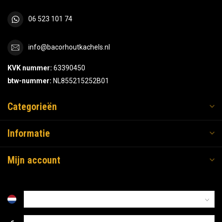
06 523 101 74
info@bacorhoutkachels.nl
KVK nummer:
63390450
btw-nummer:
NL855215252B01
Categorieën
Informatie
Mijn account