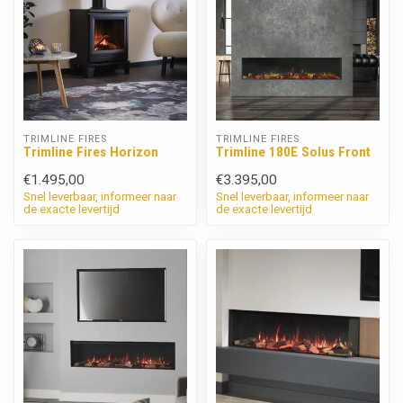
TRIMLINE FIRES
TRIMLINE FIRES
Trimline Fires Horizon
Trimline 180E Solus Front
€1.495,00
€3.395,00
Snel leverbaar, informeer naar
Snel leverbaar, informeer naar
de exacte levertijd
de exacte levertijd