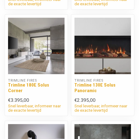
de exacte levertijd
de exacte levertijd
TRIMLINE FIRES
TRIMLINE FIRES
Trimline 180E Solus
Trimline 130E Solus
Corner
Panoramic
€3.395,00
€2.395,00
Snel leverbaar, informeer naar
Snel leverbaar, informeer naar
de exacte levertijd
de exacte levertijd