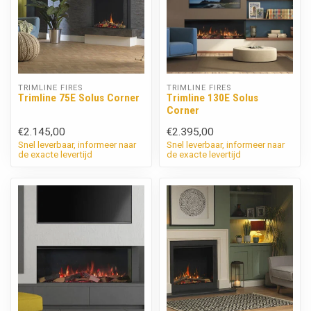
TRIMLINE FIRES
TRIMLINE FIRES
Trimline 75E Solus Corner
Trimline 130E Solus
Corner
€2.145,00
€2.395,00
Snel leverbaar, informeer naar
Snel leverbaar, informeer naar
de exacte levertijd
de exacte levertijd