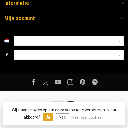
Informatie
Mijn account
€
Wij slaan cookies op om onze website te verbeteren. Is dat
© Copyright 2026 Bacorhoutkachels.nl
- Powered by
emarkable
akkoord?
Ja
Nee
Meer over cookies »