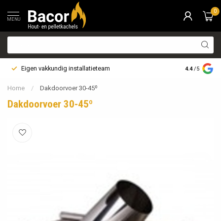
0
MENU
Eigen vakkundig installatieteam
Bezorging i
4.4
/5
Home
/
Dakdoorvoer 30-45º
Dakdoorvoer 30-45º