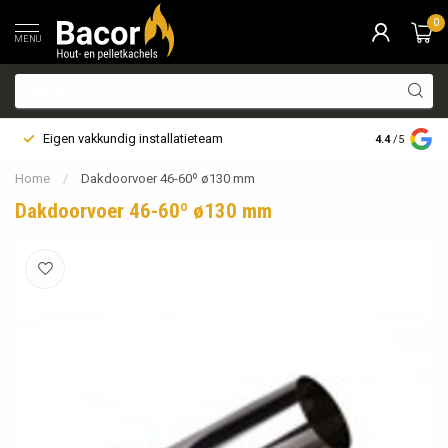
0
MENU
Eigen vakkundig installatieteam
Bezorging i
4.4
/5
Home
/
Dakdoorvoer 46-60º ø130 mm
Dakdoorvoer 46-60º ø130 mm