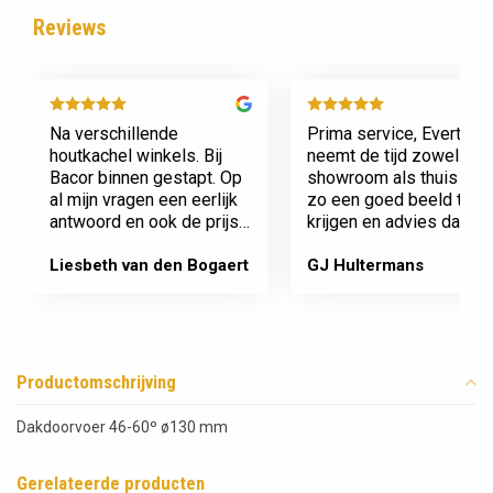
Reviews
Na verschillende
Prima service, Evert
houtkachel winkels. Bij
neemt de tijd zowel in zi
Bacor binnen gestapt. Op
showroom als thuis om
al mijn vragen een eerlijk
zo een goed beeld te
antwoord en ook de prijs
krijgen en advies daaro
en service is super.
af te stemmen voor onz
Afspraak is afspraak geen
nieuwe kachel. Komt
Liesbeth van den Bogaert
GJ Hultermans
gedoe achteraf
afspraken na en werkt
Dank jullie wel! Bacor
netjes.
Productomschrijving
Dakdoorvoer 46-60º ø130 mm
Gerelateerde producten