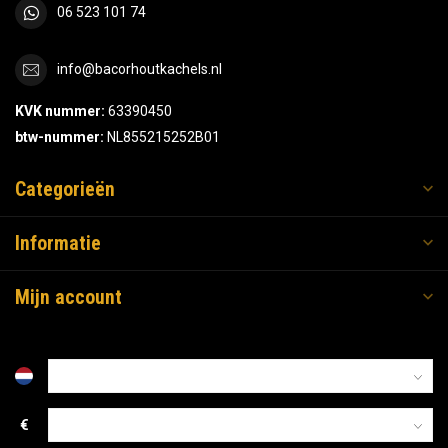
06 523 101 74
info@bacorhoutkachels.nl
KVK nummer:
63390450
btw-nummer:
NL855215252B01
Categorieën
Informatie
Mijn account
€