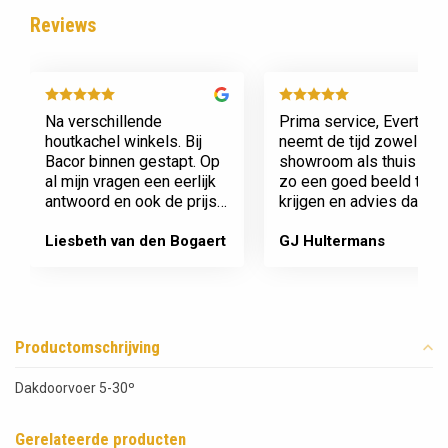
Reviews
Na verschillende
Prima service, Evert
houtkachel winkels. Bij
neemt de tijd zowel in zi
Bacor binnen gestapt. Op
showroom als thuis om
al mijn vragen een eerlijk
zo een goed beeld te
antwoord en ook de prijs
krijgen en advies daaro
en service is super.
af te stemmen voor onz
Afspraak is afspraak geen
nieuwe kachel. Komt
Liesbeth van den Bogaert
GJ Hultermans
gedoe achteraf
afspraken na en werkt
Dank jullie wel! Bacor
netjes.
Productomschrijving
Dakdoorvoer 5-30º
Gerelateerde producten