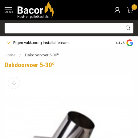
0
MENU
Eigen vakkundig installatieteam
Bezorging i
4.4
/5
Home
/
Dakdoorvoer 5-30º
Dakdoorvoer 5-30º