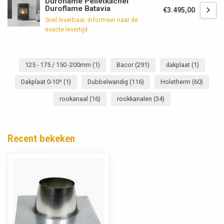
Duroflame Pelletkachel
Duroflame Batavia
€3.495,00
Snel leverbaar, informeer naar de
exacte levertijd
125 - 175 / 150 -200mm
(1)
Bacor
(291)
dakplaat
(1)
Dakplaat 0-10º
(1)
Dubbelwandig
(116)
Holetherm
(60)
rookanaal
(16)
rookkanalen
(34)
Recent bekeken