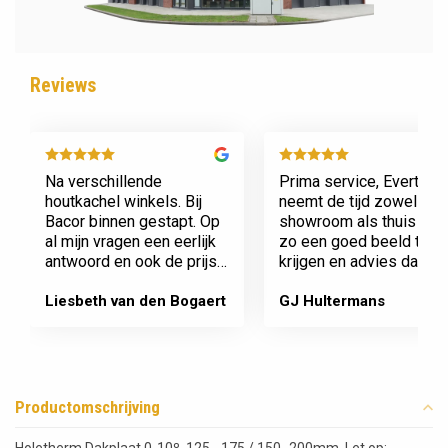
Reviews
Na verschillende
Prima service, Evert
houtkachel winkels. Bij
neemt de tijd zowel in zi
Bacor binnen gestapt. Op
showroom als thuis om
al mijn vragen een eerlijk
zo een goed beeld te
antwoord en ook de prijs
krijgen en advies daaro
en service is super.
af te stemmen voor onz
Afspraak is afspraak geen
nieuwe kachel. Komt
Liesbeth van den Bogaert
GJ Hultermans
gedoe achteraf
afspraken na en werkt
Dank jullie wel! Bacor
netjes.
Productomschrijving
Holetherm Dakplaat 0-10º, 125 - 175 / 150 -200mm. Let op: