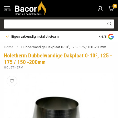
0
MENU
Eigen vakkundig installatieteam
Bezorging i
4.4
/5
Home
/
Dubbelwandige Dakplaat 0-10º, 125 - 175 / 150 -200mm
Holetherm Dubbelwandige Dakplaat 0-10º, 125 -
175 / 150 -200mm
HOLETHERM