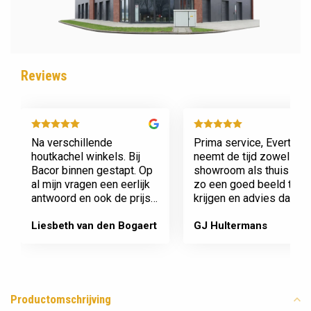
Reviews
Na verschillende
Prima service, Evert
houtkachel winkels. Bij
neemt de tijd zowel in zi
Bacor binnen gestapt. Op
showroom als thuis om
al mijn vragen een eerlijk
zo een goed beeld te
antwoord en ook de prijs
krijgen en advies daaro
en service is super.
af te stemmen voor onz
Afspraak is afspraak geen
nieuwe kachel. Komt
Liesbeth van den Bogaert
GJ Hultermans
gedoe achteraf
afspraken na en werkt
Dank jullie wel! Bacor
netjes.
Productomschrijving