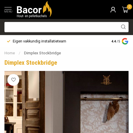
0
MENU
Eigen vakkundig installatieteam
Bezorging i
4.4
/5
Home
/
Dimplex Stockbridge
Dimplex Stockbridge