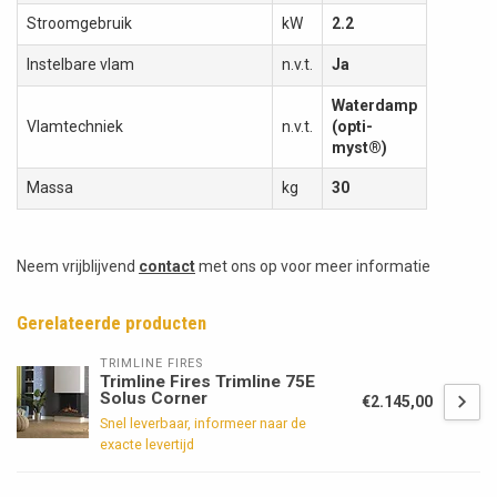
Stroomgebruik
kW
2.2
Instelbare vlam
n.v.t.
Ja
Waterdamp
Vlamtechniek
n.v.t.
(opti-
myst®)
Massa
kg
30
Neem vrijblijvend
contact
met ons op voor meer informatie
Gerelateerde producten
TRIMLINE FIRES
Trimline Fires Trimline 75E
Solus Corner
€2.145,00
Snel leverbaar, informeer naar de
exacte levertijd