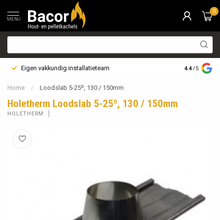
0
MENU
Eigen vakkundig installatieteam
Bezorging i
4.4
/5
Home
/
Loodslab 5-25º, 130 / 150mm
Holetherm Loodslab 5-25º, 130 / 150mm
HOLETHERM