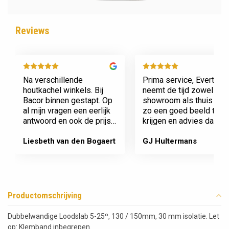
Reviews
Na verschillende
Prima service, Evert
houtkachel winkels. Bij
neemt de tijd zowel in zi
Bacor binnen gestapt. Op
showroom als thuis om
al mijn vragen een eerlijk
zo een goed beeld te
antwoord en ook de prijs
krijgen en advies daaro
en service is super.
af te stemmen voor onz
Afspraak is afspraak geen
nieuwe kachel. Komt
Liesbeth van den Bogaert
GJ Hultermans
gedoe achteraf
afspraken na en werkt
Dank jullie wel! Bacor
netjes.
Productomschrijving
Dubbelwandige Loodslab 5-25º, 130 / 150mm, 30 mm isolatie. Let
op: Klemband inbegrepen.