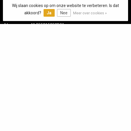
info@bacorhoutkachels.nl
Wij slaan cookies op om onze website te verbeteren. Is dat
akkoord?
Ja
Nee
Meer over cookies »
KVK nummer:
63390450
btw-nummer:
NL855215252B01
Categorieën
Informatie
Mijn account
€