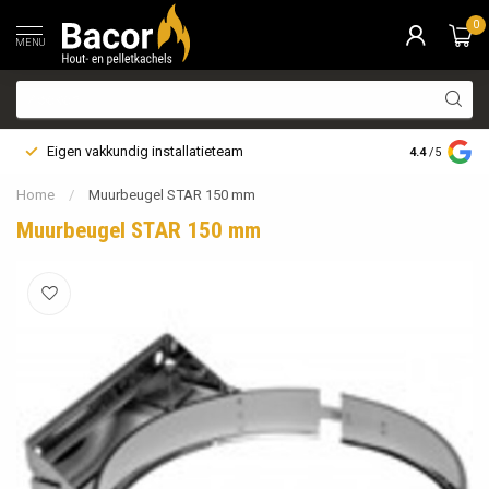
0
MENU
Eigen vakkundig installatieteam
Bezorging i
4.4
/5
Home
/
Muurbeugel STAR 150 mm
Muurbeugel STAR 150 mm