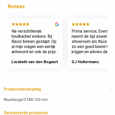
Reviews
Na verschillende
Prima service, Evert
houtkachel winkels. Bij
neemt de tijd zowel in zi
Bacor binnen gestapt. Op
showroom als thuis om
al mijn vragen een eerlijk
zo een goed beeld te
antwoord en ook de prijs
krijgen en advies daaro
en service is super.
af te stemmen voor onz
Afspraak is afspraak geen
nieuwe kachel. Komt
Liesbeth van den Bogaert
GJ Hultermans
gedoe achteraf
afspraken na en werkt
Dank jullie wel! Bacor
netjes.
Productomschrijving
Muurbeugel STAR 150 mm
Gerelateerde producten