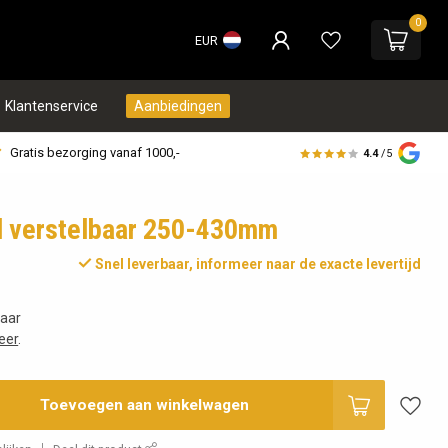
0
EUR
Klantenservice
Aanbiedingen
Gratis bezorging vanaf 1000,-
4.4
/5
 verstelbaar 250-430mm
Snel leverbaar, informeer naar de exacte levertijd
baar
eer
.
Toevoegen aan winkelwagen