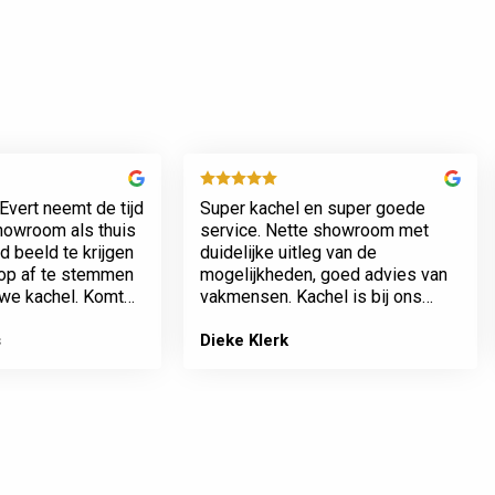
Evert neemt de tijd
Super kachel en super goede
showroom als thuis
service. Nette showroom met
 beeld te krijgen
duidelijke uitleg van de
rop af te stemmen
mogelijkheden, goed advies van
we kachel. Komt
vakmensen. Kachel is bij ons
n werkt netjes.
geplaatst incl het plaatsen van
het rookkanaal. Plaatsing en
s
Dieke Klerk
afwerking van kamer tot dak erg
…