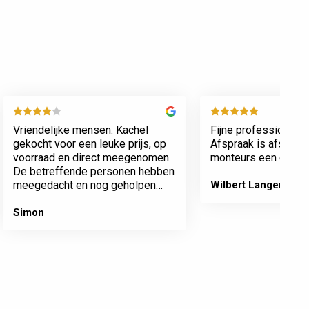
Vriendelijke mensen. Kachel
Fijne professionele 
gekocht voor een leuke prijs, op
Afspraak is afspraa
voorraad en direct meegenomen.
monteurs een echte 
De betreffende personen hebben
meegedacht en nog geholpen
Wilbert Langenberg
met inladen.
Simon