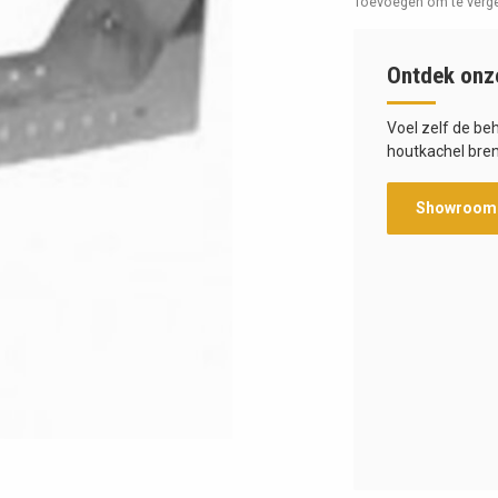
Toevoegen om te verge
Ontdek onz
Voel zelf de be
houtkachel bren
Showroom