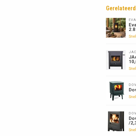
Gerelateerd
EVA
Eva
2.8
Snel
JA
JAc
10
Snel
DOV
Do
Snel
DOV
Do
/2,
Snel