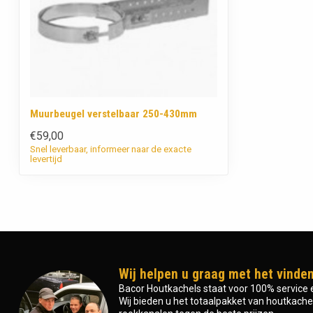
Muurbeugel verstelbaar 250-430mm
€59,00
Snel leverbaar, informeer naar de exacte
levertijd
Wij helpen u graag met het vinden
Bacor Houtkachels staat voor 100% service e
Wij bieden u het totaalpakket van houtkachel 