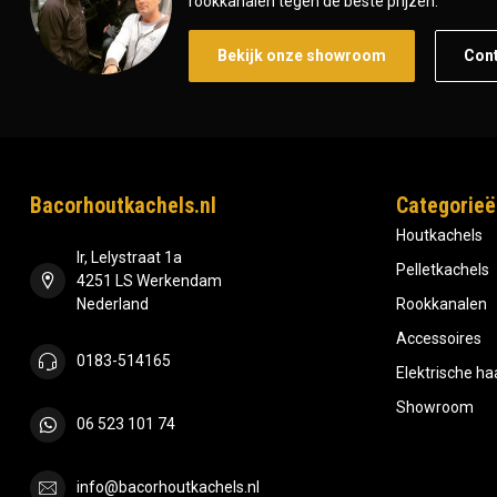
rookkanalen tegen de beste prijzen.
Bekijk onze showroom
Con
Bacorhoutkachels.nl
Categorieë
Houtkachels
Ir, Lelystraat 1a
Pelletkachels
4251 LS Werkendam
Nederland
Rookkanalen
Accessoires
0183-514165
Elektrische h
Showroom
06 523 101 74
info@bacorhoutkachels.nl