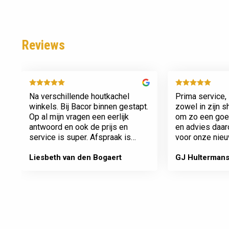
Reviews
Na verschillende houtkachel
Prima service, 
winkels. Bij Bacor binnen gestapt.
zowel in zijn 
Op al mijn vragen een eerlijk
om zo een goed
antwoord en ook de prijs en
en advies daa
service is super. Afspraak is
voor onze nieu
afspraak geen gedoe achteraf
afspraken na e
Dank jullie wel! Bacor
Liesbeth van den Bogaert
GJ Hulterman