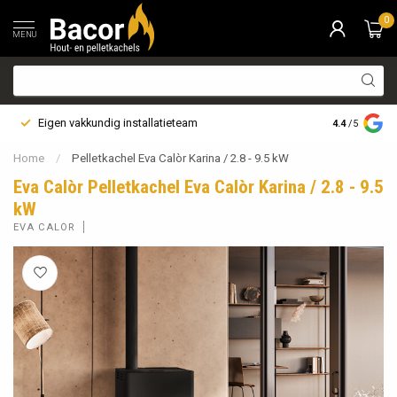
0
MENU
Eigen vakkundig installatieteam
Bezorging i
4.4
/5
Home
/
Pelletkachel Eva Calòr Karina / 2.8 - 9.5 kW
Eva Calòr Pelletkachel Eva Calòr Karina / 2.8 - 9.5
kW
EVA CALÒR