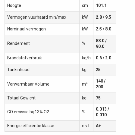
Hoogte
cm
101.1
Vermogen vuurhaard min/max
kW
2.8 / 9.5
Nominaal vermogen
kW
2.5 / 8.0
88.0 /
Rendement
%
90.0
Brandstofverbruik
kg/h
0.6 / 2.0
Tankinhoud
kg
25
140 /
Verwarmbaar Volume
m
³
200
Totaal Gewicht
kg
75
0.013 /
CO emissie bij 13% O2
%
0.010
Energie efficiëntie klasse
n.v.t.
A+