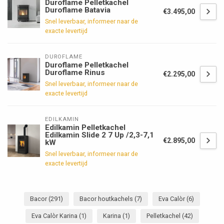
Duroflame Pelletkachel
Duroflame Batavia
€3.495,00
Snel leverbaar, informeer naar de
exacte levertijd
DUROFLAME
Duroflame Pelletkachel
Duroflame Rinus
€2.295,00
Snel leverbaar, informeer naar de
exacte levertijd
EDILKAMIN
Edilkamin Pelletkachel
Edilkamin Slide 2 7 Up /2,3-7,1
€2.895,00
kW
Snel leverbaar, informeer naar de
exacte levertijd
Bacor
(291)
Bacor houtkachels
(7)
Eva Calòr
(6)
Eva Calòr Karina
(1)
Karina
(1)
Pelletkachel
(42)