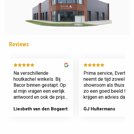
Reviews
Na verschillende
Prima service, Evert
houtkachel winkels. Bij
neemt de tijd zowel in zi
Bacor binnen gestapt. Op
showroom als thuis om
al mijn vragen een eerlijk
zo een goed beeld te
antwoord en ook de prijs
krijgen en advies daaro
en service is super.
af te stemmen voor onz
Afspraak is afspraak geen
nieuwe kachel. Komt
Liesbeth van den Bogaert
GJ Hultermans
gedoe achteraf
afspraken na en werkt
Dank jullie wel! Bacor
netjes.