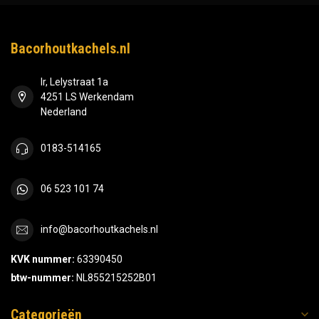
Bacorhoutkachels.nl
Ir, Lelystraat 1a
4251 LS Werkendam
Nederland
0183-514165
06 523 101 74
info@bacorhoutkachels.nl
KVK nummer:
63390450
btw-nummer:
NL855215252B01
Categorieën