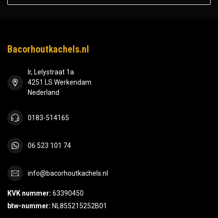
Bacorhoutkachels.nl
Ir, Lelystraat 1a
4251 LS Werkendam
Nederland
0183-514165
06 523 101 74
info@bacorhoutkachels.nl
KVK nummer:
63390450
btw-nummer:
NL855215252B01