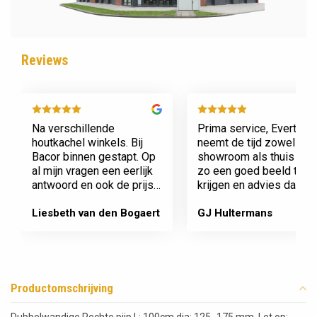
Reviews
Na verschillende
Prima service, Evert
houtkachel winkels. Bij
neemt de tijd zowel in zi
Bacor binnen gestapt. Op
showroom als thuis om
al mijn vragen een eerlijk
zo een goed beeld te
antwoord en ook de prijs
krijgen en advies daaro
en service is super.
af te stemmen voor onz
Afspraak is afspraak geen
nieuwe kachel. Komt
Liesbeth van den Bogaert
GJ Hultermans
gedoe achteraf
afspraken na en werkt
Dank jullie wel! Bacor
netjes.
Productomschrijving
Dubbelwandige Rechte pijp L: 100cm dia: 125 -175 mm. Let op: