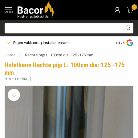
0
MENU
Eigen vakkundig installatieteam
Bezorging i
4.4
/5
Home
/
Rechte pijp L: 100cm dia: 125 -175 mm
Holetherm Rechte pijp L: 100cm dia: 125 -175
mm
HOLETHERM