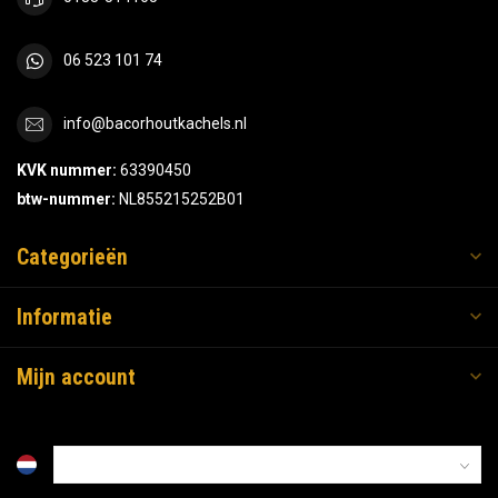
06 523 101 74
info@bacorhoutkachels.nl
KVK nummer:
63390450
btw-nummer:
NL855215252B01
Categorieën
Informatie
Mijn account