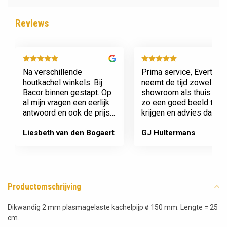
Reviews
Na verschillende
Prima service, Evert
houtkachel winkels. Bij
neemt de tijd zowel in zi
Bacor binnen gestapt. Op
showroom als thuis om
al mijn vragen een eerlijk
zo een goed beeld te
antwoord en ook de prijs
krijgen en advies daaro
en service is super.
af te stemmen voor onz
Afspraak is afspraak geen
nieuwe kachel. Komt
Liesbeth van den Bogaert
GJ Hultermans
gedoe achteraf
afspraken na en werkt
Dank jullie wel! Bacor
netjes.
Productomschrijving
Dikwandig 2 mm plasmagelaste kachelpijp ø 150 mm. Lengte = 25
cm.