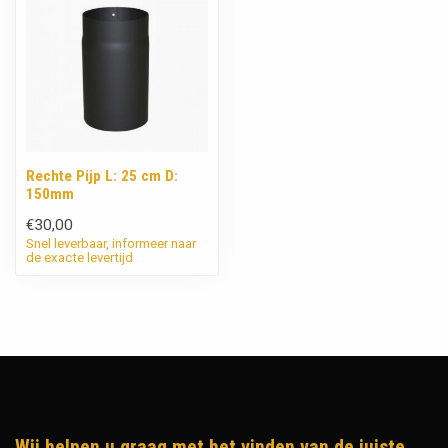
Rechte Pijp L: 25 cm D:
150mm
€30,00
Snel leverbaar, informeer naar
de exacte levertijd
Wij helpen u graag met het vinden van de juiste