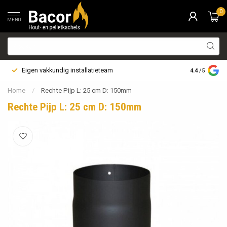
0
MENU
Eigen vakkundig installatieteam
Bezorging i
4.4
/5
Home
/
Rechte Pijp L: 25 cm D: 150mm
Rechte Pijp L: 25 cm D: 150mm