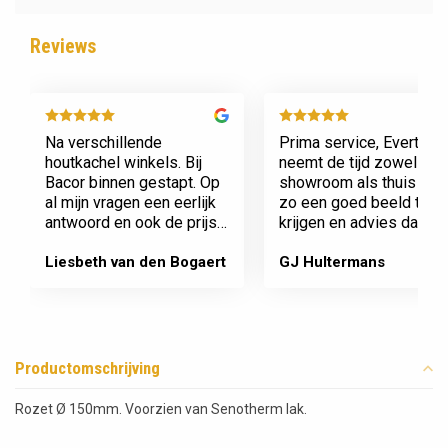
Reviews
Na verschillende
Prima service, Evert
houtkachel winkels. Bij
neemt de tijd zowel in zi
Bacor binnen gestapt. Op
showroom als thuis om
al mijn vragen een eerlijk
zo een goed beeld te
antwoord en ook de prijs
krijgen en advies daaro
en service is super.
af te stemmen voor onz
Afspraak is afspraak geen
nieuwe kachel. Komt
Liesbeth van den Bogaert
GJ Hultermans
gedoe achteraf
afspraken na en werkt
Dank jullie wel! Bacor
netjes.
Productomschrijving
Rozet Ø 150mm. Voorzien van Senotherm lak.