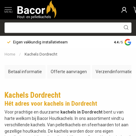
MENU
Eigen vakkundig installatieteam
Bezorging i
4.4
/5
Home
/
Kachels Dordrecht
Betaal informatie
Offerte aanvragen
Verzendinformatie
Kachels Dordrecht
Hét adres voor kachels in Dordrecht
Voor prachtige en duurzame
kachels in Dordrecht
bent u van
harte welkom bij Bacor Houtkachels. In ons assortiment vindt u
verschillende kachels. Van pelletkachels en sfeerhaarden tot aan
gezellige houtkachels. De kachels worden door ons eigen