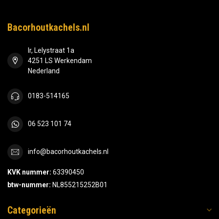
Bacorhoutkachels.nl
Ir, Lelystraat 1a
4251 LS Werkendam
Nederland
0183-514165
06 523 101 74
info@bacorhoutkachels.nl
KVK nummer:
63390450
btw-nummer:
NL855215252B01
Categorieën