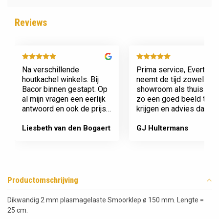
Reviews
Na verschillende
Prima service, Evert
houtkachel winkels. Bij
neemt de tijd zowel in zi
Bacor binnen gestapt. Op
showroom als thuis om
al mijn vragen een eerlijk
zo een goed beeld te
antwoord en ook de prijs
krijgen en advies daaro
en service is super.
af te stemmen voor onz
Afspraak is afspraak geen
nieuwe kachel. Komt
Liesbeth van den Bogaert
GJ Hultermans
gedoe achteraf
afspraken na en werkt
Dank jullie wel! Bacor
netjes.
Productomschrijving
Dikwandig 2 mm plasmagelaste Smoorklep ø 150 mm. Lengte =
25 cm.