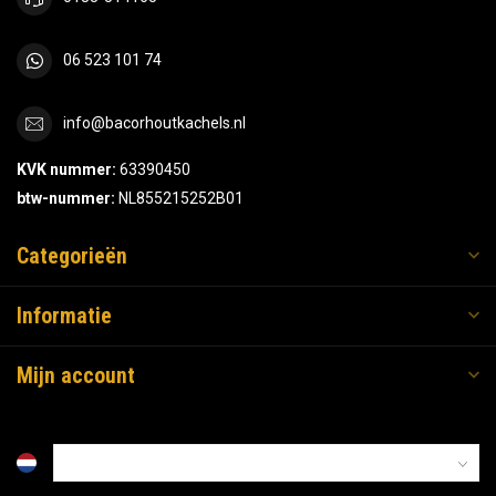
06 523 101 74
info@bacorhoutkachels.nl
KVK nummer:
63390450
btw-nummer:
NL855215252B01
Categorieën
Informatie
Mijn account