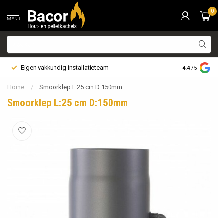
0
MENU
Eigen vakkundig installatieteam
Bezorging i
4.4
/5
Home
/
Smoorklep L:25 cm D:150mm
Smoorklep L:25 cm D:150mm