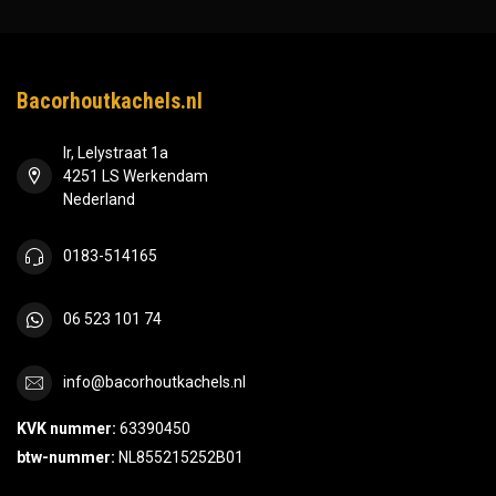
Bacorhoutkachels.nl
Ir, Lelystraat 1a
4251 LS Werkendam
Nederland
0183-514165
06 523 101 74
info@bacorhoutkachels.nl
KVK nummer:
63390450
btw-nummer:
NL855215252B01