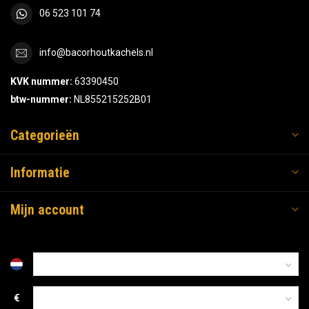
06 523 101 74
info@bacorhoutkachels.nl
KVK nummer:
63390450
btw-nummer:
NL855215252B01
Categorieën
Informatie
Mijn account
€