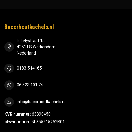
Bacorhoutkachels.nl
Ir, Lelystraat 1a
4251 LS Werkendam
Nederland
0183-514165
06 523 101 74
info@bacorhoutkachels.nl
KVK nummer:
63390450
btw-nummer:
NL855215252B01