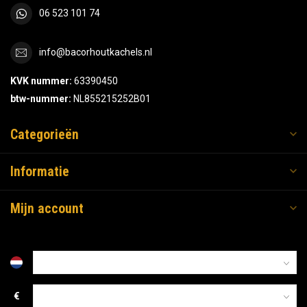
06 523 101 74
info@bacorhoutkachels.nl
KVK nummer:
63390450
btw-nummer:
NL855215252B01
Categorieën
Informatie
Mijn account
€