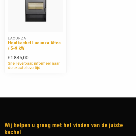
LACUNZA
Houtkachel Lacunza Altea
/ 5-9 kW
€1.845,00
Snel leverbaar, informeer naar
de exacte levertijd
Wij helpen u graag met het vinden van de juiste
kachel