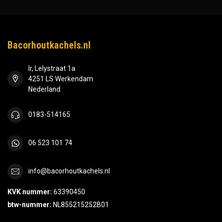
Bacorhoutkachels.nl
Ir, Lelystraat 1a
4251 LS Werkendam
Nederland
0183-514165
06 523 101 74
info@bacorhoutkachels.nl
KVK nummer:
63390450
btw-nummer:
NL855215252B01