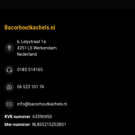
Bacorhoutkachels.nl
Ir, Lelystraat 1a
4251 LS Werkendam
Nederland
0183-514165
06 523 101 74
info@bacorhoutkachels.nl
KVK nummer:
63390450
btw-nummer:
NL855215252B01