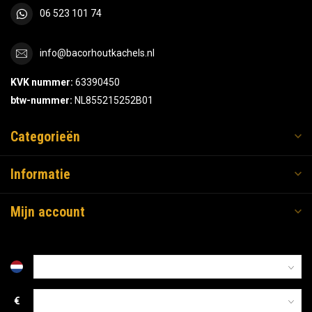
06 523 101 74
info@bacorhoutkachels.nl
KVK nummer:
63390450
btw-nummer:
NL855215252B01
Categorieën
Informatie
Mijn account
€