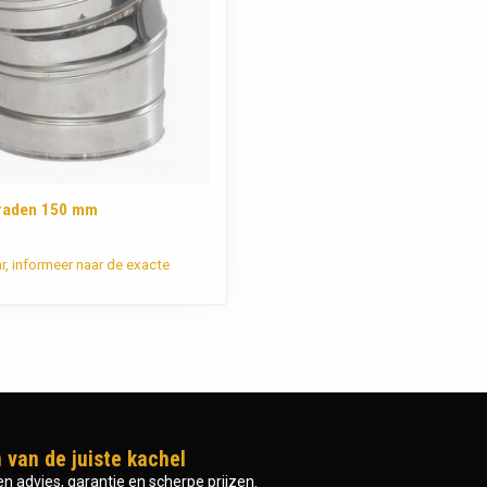
raden 150 mm
ar, informeer naar de exacte
 van de juiste kachel
n advies, garantie en scherpe prijzen.