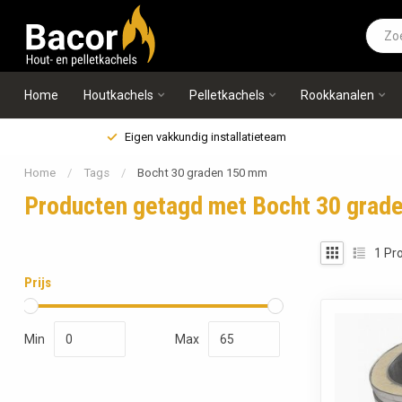
Home
Houtkachels
Pelletkachels
Rookkanalen
Eigen vakkundig installatieteam
Home
/
Tags
/
Bocht 30 graden 150 mm
Producten getagd met Bocht 30 grad
1
Pro
Prijs
Min
Max