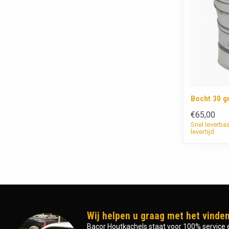
Bocht 30 g
€65,00
Snel leverba
levertijd
Wij helpen u graag met het vinden
Bacor Houtkachels staat voor 100% service e