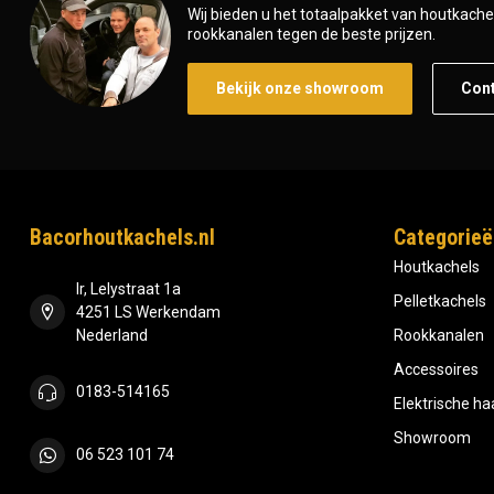
Wij bieden u het totaalpakket van houtkachel 
rookkanalen tegen de beste prijzen.
Bekijk onze showroom
Con
Bacorhoutkachels.nl
Categorieë
Houtkachels
Ir, Lelystraat 1a
Pelletkachels
4251 LS Werkendam
Nederland
Rookkanalen
Accessoires
0183-514165
Elektrische h
Showroom
06 523 101 74