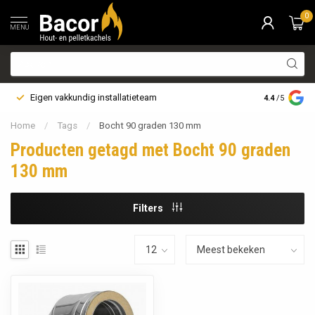
0
MENU
Eigen vakkundig installatieteam
Bezorging i
4.4
/5
Home
/
Tags
/
Bocht 90 graden 130 mm
Producten getagd met Bocht 90 graden
130 mm
Filters