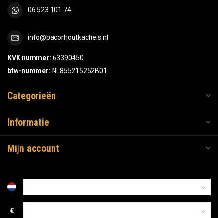
06 523 101 74
info@bacorhoutkachels.nl
KVK nummer:
63390450
btw-nummer:
NL855215252B01
Categorieën
Informatie
Mijn account
€