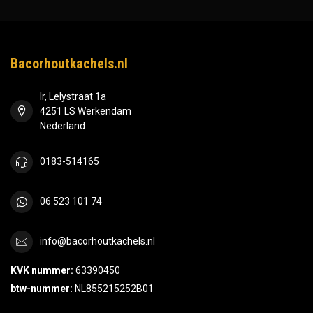
Bacorhoutkachels.nl
Ir, Lelystraat 1a
4251 LS Werkendam
Nederland
0183-514165
06 523 101 74
info@bacorhoutkachels.nl
KVK nummer:
63390450
btw-nummer:
NL855215252B01