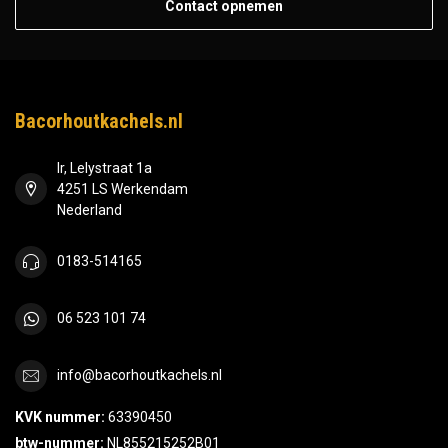
Contact opnemen
Bacorhoutkachels.nl
Ir, Lelystraat 1a
4251 LS Werkendam
Nederland
0183-514165
06 523 101 74
info@bacorhoutkachels.nl
KVK nummer:
63390450
btw-nummer:
NL855215252B01