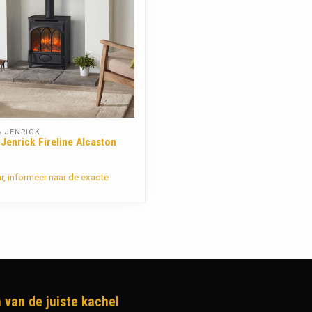
 JENRICK
Jenrick Fireline Alcaston
ar, informeer naar de exacte
 van de juiste kachel