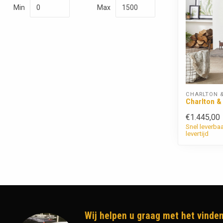
Min
Max
CHARLTON &
Charlton & 
€1.445,00
Snel leverba
levertijd
Wij helpen u graag met het vinden