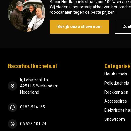
Bacor Houtkachels staat voor 100% service e
Wij bieden u het totaalpakket van houtkachel 
rookkanalen tegen de beste prijzen.
Bekijk onze showroom
Con
Bacorhoutkachels.nl
Categorieë
Houtkachels
Ir, Lelystraat 1a
Pelletkachels
4251 LS Werkendam
Nederland
Rookkanalen
Accessoires
0183-514165
Elektrische h
Showroom
06 523 101 74