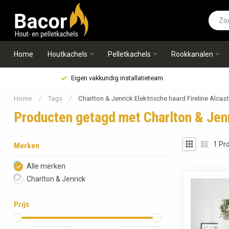
Home
Houtkachels
Pelletkachels
Rookkanalen
Eigen vakkundig installatieteam
Home
/
Tags
/
Charlton & Jenrick Elektrische haard Fireline Alcas
Producten getagd met Charlton & Jenr
1
Pro
Merken
Alle merken
Charlton & Jenrick
Prijs