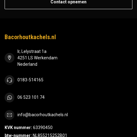
Contact opnemen
Bacorhoutkachels.nl
Ir, Lelystraat 1a
4251 LS Werkendam
Nederland
0183-514165
06 523 101 74
info@bacorhoutkachels.nl
KVK nummer:
63390450
btw-nummer:
NL855215252B01