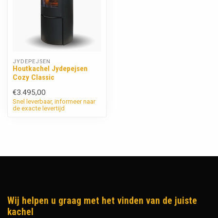
JYDEPEJSEN
Houtkachel Jydepejsen
Cozy Classic
€3.495,00
Snel leverbaar, informeer naar
de exacte levertijd
Wij helpen u graag met het vinden van de juiste
kachel