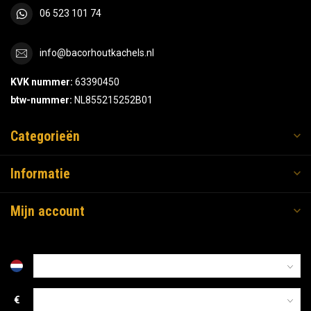
06 523 101 74
info@bacorhoutkachels.nl
KVK nummer:
63390450
btw-nummer:
NL855215252B01
Categorieën
Informatie
Mijn account
€