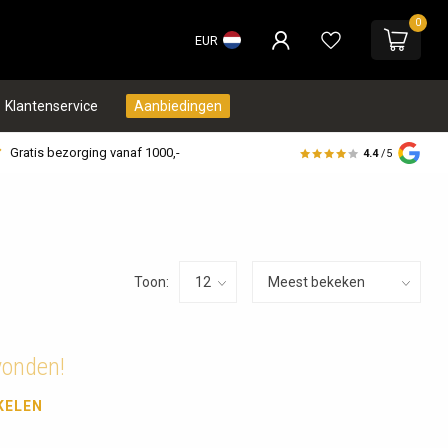
0
EUR
Klantenservice
Aanbiedingen
Gratis bezorging vanaf 1000,-
4.4
/5
Toon:
vonden!
KELEN