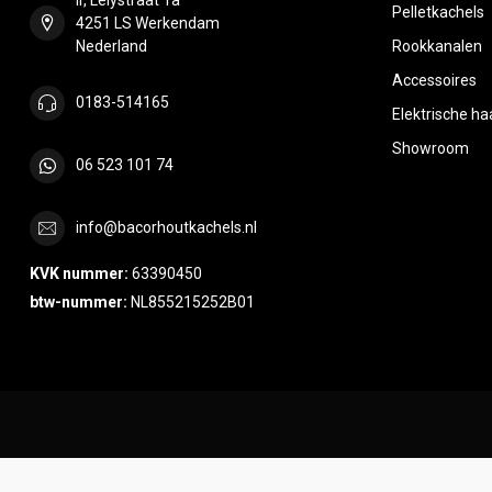
Pelletkachels
4251 LS Werkendam
Nederland
Rookkanalen
Accessoires
0183-514165
Elektrische h
Showroom
06 523 101 74
info@bacorhoutkachels.nl
KVK nummer:
63390450
btw-nummer:
NL855215252B01