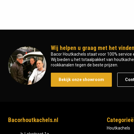
Wij helpen u graag met het vinden
Bacor Houtkachels staat voor 100% service e
Wij bieden u het totaalpakket van houtkachel 
rookkanalen tegen de beste prijzen.
Bekijk onze showroom
Con
Bacorhoutkachels.nl
Categorieë
Houtkachels
Ir, Lelystraat 1a