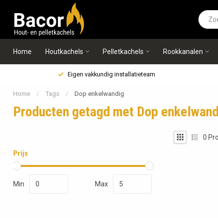
Home
Houtkachels
Pelletkachels
Rookkanalen
Eigen vakkundig installatieteam
Home
/
Tags
/
Dop enkelwandig
Producten getagd met Dop enkelwand
0
Pro
Prijs
Min
Max